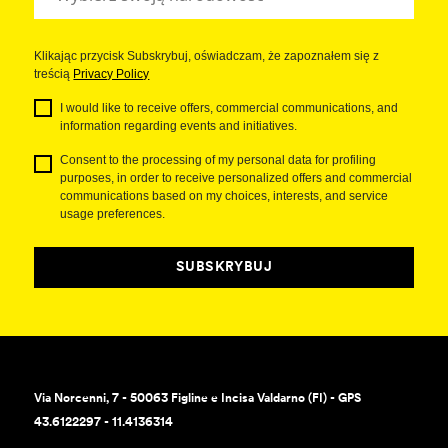
Klikając przycisk Subskrybuj, oświadczam, że zapoznałem się z
treścią
Privacy Policy
I would like to receive offers, commercial communications, and
information regarding events and initiatives.
Consent to the processing of my personal data for profiling
purposes, in order to receive personalized offers and commercial
communications based on my choices, interests, and service
usage preferences.
SUBSKRYBUJ
Via Norcenni, 7 - 50063 Figline e Incisa Valdarno (FI) - GPS
43.6122297 - 11.4136314