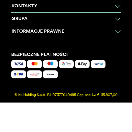
KONTAKTY
GRUPA
INFORMACJE PRAWNE
BEZPIECZNE PŁATNOŚCI
© hu Holding S.p.A. P.I. 07377040485 Cap. soc. i.v. € 115.807,00