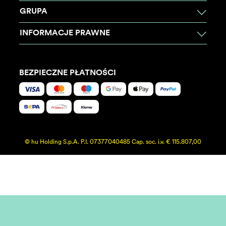
GRUPA
INFORMACJE PRAWNE
BEZPIECZNE PŁATNOŚCI
© hu Holding S.p.A. P.I. 07377040485 Cap. soc. i.v. € 115.807,00