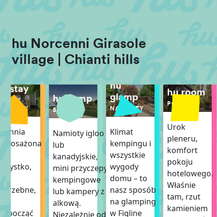
hu Norcenni Girasole
village | Chianti hills
hu
hu stay
hu room
glamp
hu camp
DOMEK
POKÓJ
MOBILNY
NAMIOTY
BOISKA
Urok
uchnia
Klimat
Namioty igloo
pleneru,
wyposażona
kempingu i
lub
komfort
we
wszystkie
kanadyjskie,
pokoju
szystko,
wygody
mini przyczepy
hotelowego.
o
domu – to
kempingowe
Właśnie
otrzebne,
nasz sposób
lub kampery z
tam, rzut
by
na glamping
alkową.
kamieniem
ozpocząć
w Figline
Niezależnie od