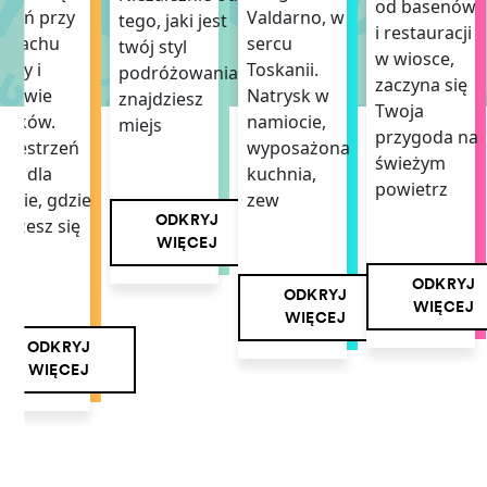
od basenów
zień przy
Valdarno, w
tego, jaki jest
i restauracji
zapachu
sercu
twój styl
w wiosce,
awy i
Toskanii.
podróżowania,
zaczyna się
piewie
Natrysk w
znajdziesz
Twoja
taków.
namiocie,
miejs
przygoda na
rzestrzeń
wyposażona
świeżym
ała dla
kuchnia,
powietrz
iebie, gdzie
zew
ODKRYJ
ożesz się
WIĘCEJ
mi
ODKRYJ
ODKRYJ
WIĘCEJ
WIĘCEJ
ODKRYJ
WIĘCEJ