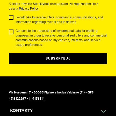
Klikając przycisk Subskrybuj, oświadczam, że zapoznałem się z
treścią
Privacy Policy
I would like to receive offers, commercial communications, and
information regarding events and initiatives.
Consent to the processing of my personal data for profiling
purposes, in order to receive personalized offers and commercial
communications based on my choices, interests, and service
usage preferences.
SUBSKRYBUJ
Via Norcenni, 7 - 50063 Figline e Incisa Valdarno (FI) - GPS
43.6122297 - 11.4136314
KONTAKTY