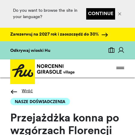
Do you want to browse the site in
CONTINUE
your language?
Zarezerwuj na 2027 rok i zaoszczędź do 30%
Odkrywaj wioski Hu
Wróć
NASZE DOŚWIADCZENIA
Przejażdżka konna po
wzgórzach Florencji