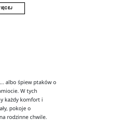
IĘCEJ
... albo śpiew ptaków o
amiocie. W tych
 każdy komfort i
ały, pokoje o
na rodzinne chwile.