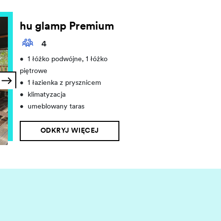
hu glamp Premium
4
•
1 łóżko podwójne, 1 łóżko
piętrowe
•
1 łazienka z prysznicem
•
klimatyzacja
•
umeblowany taras
ODKRYJ WIĘCEJ