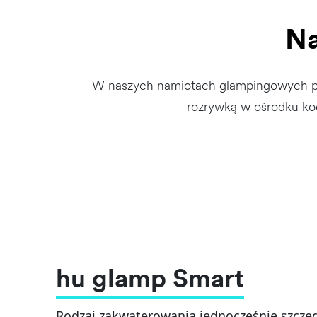
Na
W naszych namiotach glampingowych pr
rozrywką w ośrodku koc
hu glamp Smart
Rodzaj zakwaterowania jednocześnie szcze