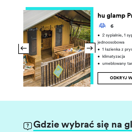
hu glamp 
6
•
2 sypialnie, 1 sy
jednoosobowa
•
1 łazienka z pr
•
klimatyzacja
•
umeblowany tar
ODKRYJ W
Gdzie wybrać się na 