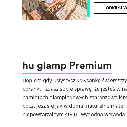
ODKRYJ W
hu glamp Premium
Dopiero gdy usłyszysz kołysankę świerszczy
poranku, zdasz sobie sprawę, że jesteś w n
namiotach glampingowych zaaranżowaliśmy
poczujesz się jak w domu: naturalne materi
niepowtarzalnym stylu i wygodna weranda 