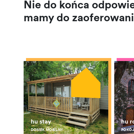
Nie do końca odpowied
mamy do zaoferowani
hu stay
hu 
DOMEK MOBILNY
POKÓ