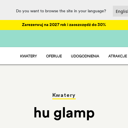
Do you want to browse the site in your language?
Zarezerwuj na 2027 rok i zaoszczędź do 30%
KWATERY
OFERUJE
UDOGODNIENIA
ATRAKCJE
HU STAY - DOMEK MOBILNY
ANIMACJE
HU CAMP - BOISKA
PARK WODNY
HU GLAMP - NAMIOTY
RESTAURACJE I SKLEPY
HU ROOM - POKÓJ
SPORT I WELLNESS
ZABAWA
PET FRIENDLY
Kwatery
hu glamp