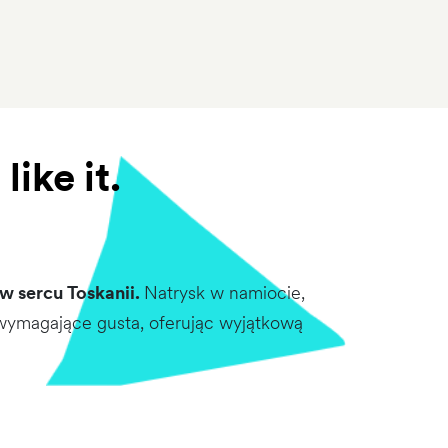
ike it.
w sercu Toskanii.
Natrysk w namiocie,
wymagające gusta, oferując wyjątkową