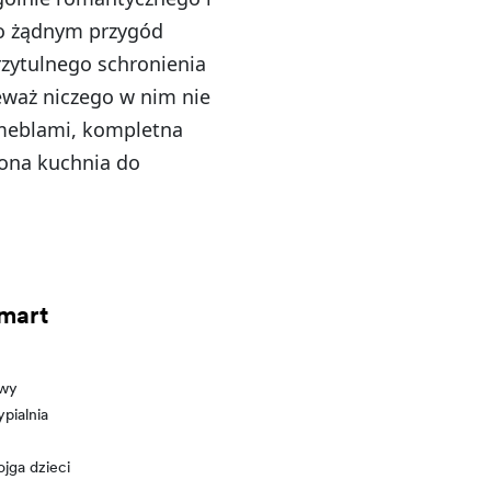
 o żądnym przygód
rzytulnego schronienia
eważ niczego w nim nie
 meblami, kompletna
żona kuchnia do
mart
owy
pialnia
ojga dzieci