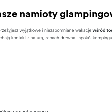
sze namioty glamping
zeżyjesz wyjątkowe i niezapomniane wakacje
wśród to
hają kontakt z naturą, zapach drewna i spokój kemping
gólnie romantycznego i