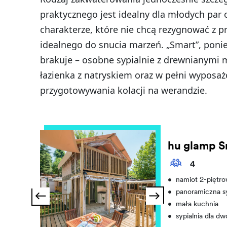
praktycznego jest idealny dla młodych par
charakterze, które nie chcą rezygnować z p
idealnego do snucia marzeń. „Smart”, poni
brakuje – osobne sypialnie z drewnianymi
łazienka z natryskiem oraz w pełni wyposa
przygotowywania kolacji na werandzie.
hu glamp S
4
•
namiot 2-piętr
•
panoramiczna sy
•
mała kuchnia
•
sypialnia dla dw