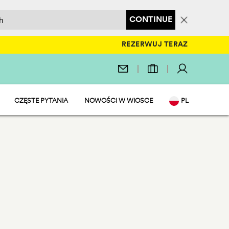
CONTINUE
REZERWUJ TERAZ
CZĘSTE PYTANIA
NOWOŚCI W WIOSCE
PL
EN
IT
DE
NL
FR