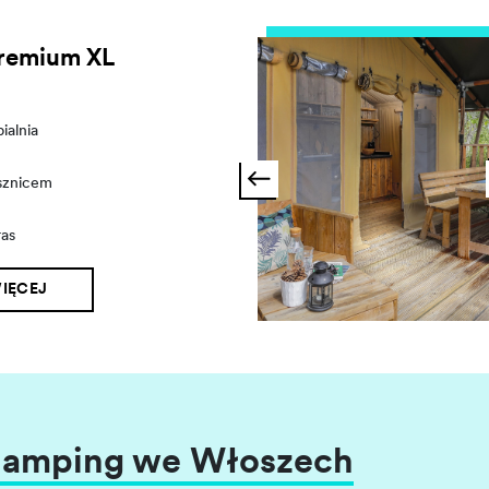
Premium XL
pialnia
ysznicem
as
IĘCEJ
glamping we Włoszech