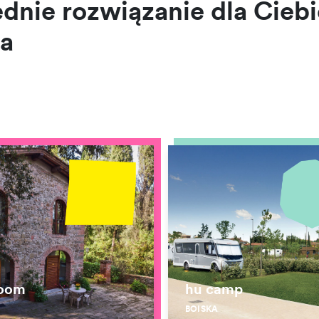
nie rozwiązanie dla Ciebi
a
room
hu camp
J
BOISKA