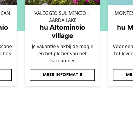
SCAN
VALEGGIO SUL MINCIO |
MONTES
GARDA LAKE
aio
hu Altomincio
hu M
village
oscane
Je vakantie vlakbij de magie
Voor een
n bos
en het plezier van het
tot leve
Gardameer.
MEER INFORMATIE
ME