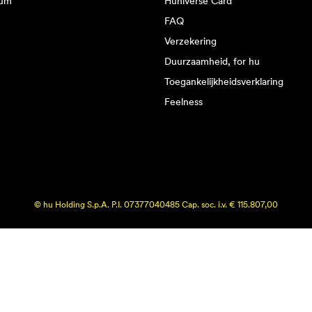
rum
Huniverse Card
FAQ
Verzekering
Duurzaamheid, for hu
Toegankelijkheidsverklaring
Feelness
© hu Holding S.p.A. P.I. 07377040485 Cap. soc. i.v. € 115.807,00