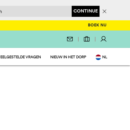
CONTINUE
BOEK NU
EELGESTELDE VRAGEN
NIEUW IN HET DORP
NL
EN
IT
DE
FR
PL