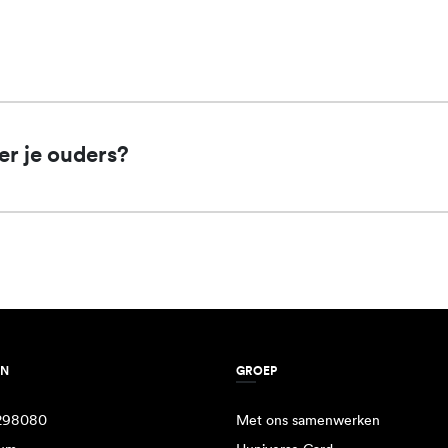
der je ouders?
EN
GROEP
298080
Met ons samenwerken