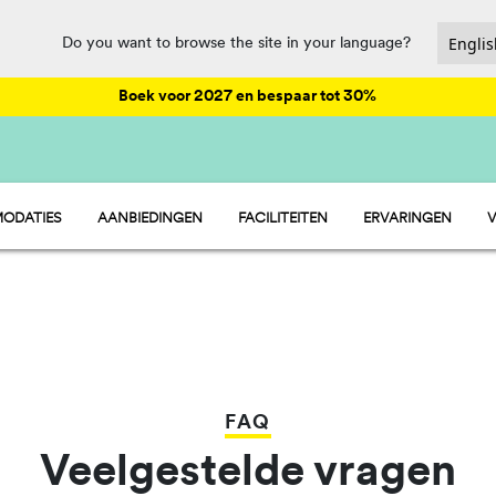
Do you want to browse the site in your language?
Boek voor 2027 en bespaar tot 30%
ODATIES
AANBIEDINGEN
FACILITEITEN
ERVARINGEN
V
- STACARAVAN
ANIMATIE
 - STANDPLAATSEN
CATERING EN MARKT
 - TENT
PLEZIER
 - KAMER
SPORT EN WELZIJN
WATERPARKS
PET FRIENDLY
FAQ
Veelgestelde vragen