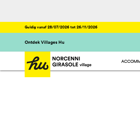
Geldig vanaf 28/07/2026 tot 26/11/2026
Ontdek Villages Hu
ACCOMM
HU STAY 
HU CAMP
HU GLAMP
HU ROOM