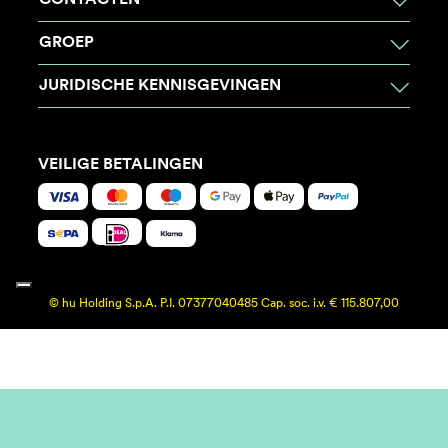
CONTACTEN
GROEP
JURIDISCHE KENNISGEVINGEN
VEILIGE BETALINGEN
© hu Holding S.p.A. P.I. 07377040485 Cap. soc. i.v. € 115.807,00