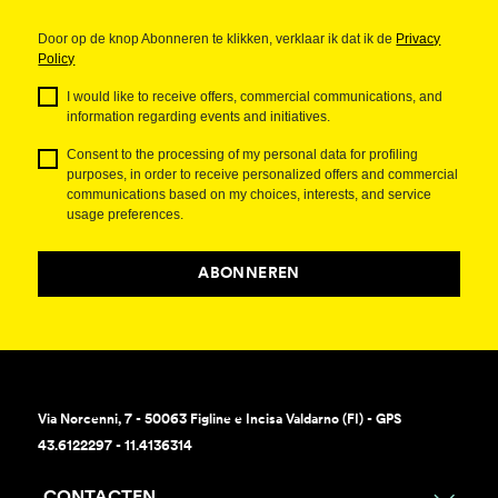
Door op de knop Abonneren te klikken, verklaar ik dat ik de
Privacy
Policy
I would like to receive offers, commercial communications, and
information regarding events and initiatives.
Consent to the processing of my personal data for profiling
purposes, in order to receive personalized offers and commercial
communications based on my choices, interests, and service
usage preferences.
ABONNEREN
Via Norcenni, 7 - 50063 Figline e Incisa Valdarno (FI) - GPS
43.6122297 - 11.4136314