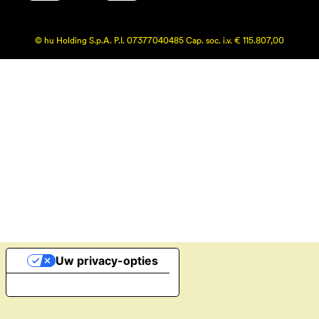
© hu Holding S.p.A. P.I. 07377040485 Cap. soc. i.v. € 115.807,00
Uw privacy-opties
Melding bij verzameling