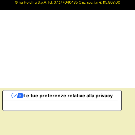
© hu Holding S.p.A. P.I. 07377040485 Cap. soc. i.v. € 115.807,00
Le tue preferenze relative alla privacy
Informativa sulla raccolta