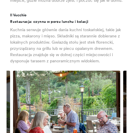
miejsce, gdzie można dobrze zjeść i poczuć się jak w domu.
Il Vecchio
Restauracja: czynna w porze lunchu i kolacji
Kuchnia serwuje głównie dania kuchni toskańskiej, takie jak
pizza, makarony i mięso. Składniki są starannie dobierane z
lokalnych produktów. Gwiazdą stołu jest stek florencki,
przyrządzany na grillu lub w piecu opalanym drewnem.
Restauracja znajduje się w dolnej części miejscowości i
dysponuje tarasem z panoramicznym widokiem.