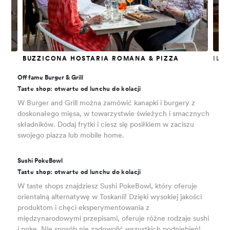
BUZZICONA HOSTARIA ROMANA & PIZZA
IL 
Off fame Burger & Grill
Taste shop: otwarte od lunchu do kolacji
W Burger and Grill można zamówić kanapki i burgery z
doskonałego mięsa, w towarzystwie świeżych i smacznych
składników. Dodaj frytki i ciesz się posiłkiem w zaciszu
swojego piazza lub mobile home.
Sushi PokeBowl
Taste shop: otwarte od lunchu do kolacji
W taste shops znajdziesz Sushi PokeBowl, który oferuje
orientalną alternatywę w Toskanii! Dzięki wysokiej jakości
produktom i chęci eksperymentowania z
międzynarodowymi przepisami, oferuje różne rodzaje sushi
i poke. Nie sposób nie zadowolić wszystkich podniebień!