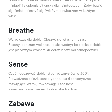
Dobrostan to także zabawa. Net i Tree Experience, zipline,
minigolf i akademia piłkarska dla najmłodszych. Żeby bawić
się, śmiać i cieszyć się świeżym powietrzem w każdym
wieku.
Breathe
Wziąć czas dla siebie. Cieszyć się własnym czasem.
Baseny, centrum wellness, relaks wodny: bo troska o siebie
jest pierwszym krokiem ku coraz lepszemu samopoczuciu.
Sense
Czuć i odczuwać siebie, słuchać zmysłów w 360°.
Prowadzone ścieżki sensoryczne, parki sensoryczne
rozwijające wzrok, równowagę i zdolności
somatosensoryczne — dla dorosłych i dzieci.
Zabawa