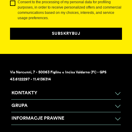
Consent to the processing of my personal data for profiling
purposes, in order to receive personalized offers and commercial
communications based on my choices, interests, and service
usage preferences.
SUBSKRYBUJ
Via Norcenni, 7 - 50063 Figline e Incisa Valdarno (FI) - GPS
43.6122297 - 11.4136314
KONTAKTY
GRUPA
INFORMACJE PRAWNE