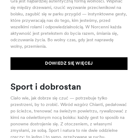
Gra jest najbardziej autentyczną formą wolności. Wspinać
się między drzewami, rzucić wyzwanie przeciwnikowi na
boisku, zagubić się w parku przygód — instynktowne gesty,
które przywracają nas do tego, kim jesteśmy, przed
wszelkimi rolami i odpowiedzialnością. W Norcenni każda
aktywność jest pretekstem do bycia razem, śmiania się,
odczuwania życia. Bo wolny czas, gdy jest naprawdę
wolny, przemienia.
DOWIEDZ SIĘ WIĘCEJ
Sport i dobrostan
Ciało wie, jak dobrze się czuć — potrzebuje tylko
przestrzeni, by to zrobić. Wśród wzgórz Chianti, pedałować
po ścieżce, trenować na świeżym powietrzu, rywalizować z
kimś na oświetlonym nocą boisku: każdy gest to sposób na
ponowne dostrojenie się. Z otoczeniem, z własnymi
zmysłami, ze sobą. Sport i natura to nie dwie oddzielne
rzeczy: to jedno i to samo, przeżywane w ruchu.