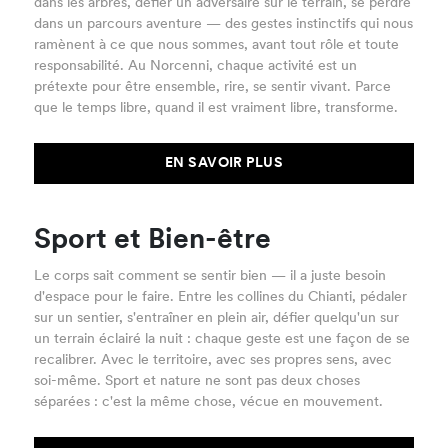
dans les arbres, défier un adversaire sur le terrain, se perdre
dans un parcours aventure — des gestes instinctifs qui nous
ramènent à ce que nous sommes, avant tout rôle et toute
responsabilité. Au Norcenni, chaque activité est un
prétexte pour être ensemble, rire, se sentir vivant. Parce
que le temps libre, quand il est vraiment libre, transforme.
EN SAVOIR PLUS
Sport et Bien-être
Le corps sait comment se sentir bien — il a juste besoin
d'espace pour le faire. Entre les collines du Chianti, pédaler
sur un sentier, s'entraîner en plein air, défier quelqu'un sur
un terrain éclairé la nuit : chaque geste est une façon de se
recalibrer. Avec le territoire, avec ses propres sens, avec
soi-même. Sport et nature ne sont pas deux choses
séparées : c'est la même chose, vécue en mouvement.