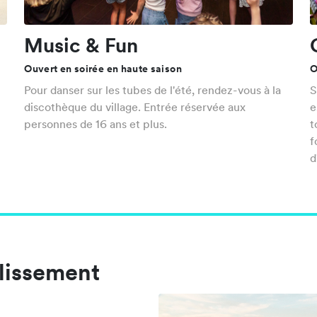
Music & Fun
Ouvert en soirée en haute saison
O
Pour danser sur les tubes de l'été, rendez-vous à la
S
discothèque du village. Entrée réservée aux
e
personnes de 16 ans et plus.
t
f
d
blissement