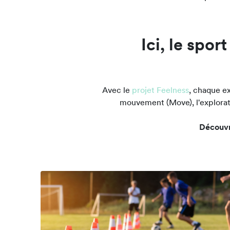
Ici, le spo
Avec le
projet Feelness
, chaque e
mouvement (Move), l'exploratio
Découvr