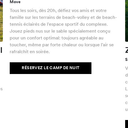
Move
Tous les soirs, dès 20h, défiez vos amis et votre
famille sur les terrains de beach-volley et de beach-
tennis éclairés de l'espace sportif du complexe.
Jouez pieds nus sur le sable spécialement conçu
pour un confort optimal: toujours agréable au
toucher, même par forte chaleur ou lorsque l'air se
l
rafraîchit en soirée.
S
RÉSERVEZ LE CAMP DE NUIT
V
d
c
es
L
s
,
c
u