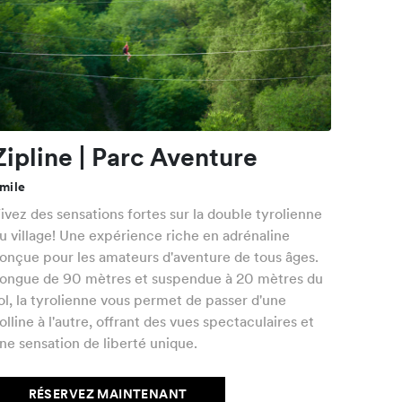
Zipline | Parc Aventure
mile
ivez des sensations fortes sur la double tyrolienne
u village! Une expérience riche en adrénaline
onçue pour les amateurs d'aventure de tous âges.
ongue de 90 mètres et suspendue à 20 mètres du
ol, la tyrolienne vous permet de passer d'une
olline à l'autre, offrant des vues spectaculaires et
ne sensation de liberté unique.
RÉSERVEZ MAINTENANT