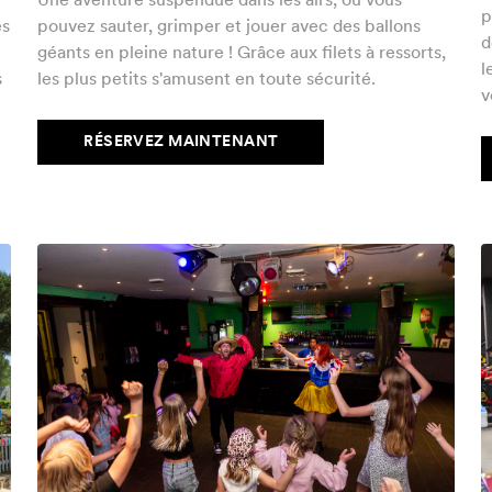
Une aventure suspendue dans les airs, où vous
p
es
pouvez sauter, grimper et jouer avec des ballons
d
géants en pleine nature ! Grâce aux filets à ressorts,
l
s
les plus petits s'amusent en toute sécurité.
v
RÉSERVEZ MAINTENANT