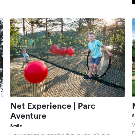
Net Experience | Parc
Aventure
S
V
Smile
m