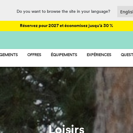
Do you want to browse the site in your language?
Réservez pour 2027 et économisez jusqu'à 30 %
RGEMENTS
OFFRES
ÉQUIPEMENTS
EXPÉRIENCES
QUEST
AY - MOBIL-HOME
ANIMATION
MP - EMPLACEMENTS
LOISIRS
AMP - TENTES
PARQUES AQUATIQUES
OM - CHAMBRE
RESTAURATION ET SUPÉRETTE
SPORT ET BIEN-ÊTRE
PET FRIENDLY
Loisirs