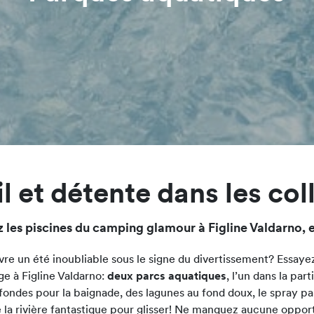
l et détente dans les co
 les piscines du camping glamour à Figline Valdarno, 
vre un été inoubliable sous le signe du divertissement? Essayez
ge à Figline Valdarno:
deux parcs aquatiques
, l’un dans la part
fondes pour la baignade, des lagunes au fond doux, le spray par
la rivière fantastique pour glisser! Ne manquez aucune opport