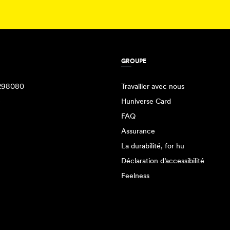
GROUPE
298080
Travailler avec nous
e
Huniverse Card
FAQ
Assurance
La durabilité, for hu
Déclaration d’accessibilité
Feelness