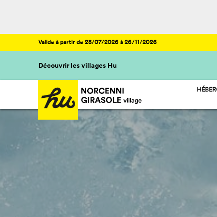
Valide à partir de 28/07/2026 à 26/11/2026
Découvrir les villages Hu
HÉBE
HU ST
HU CA
HU GL
HU RO