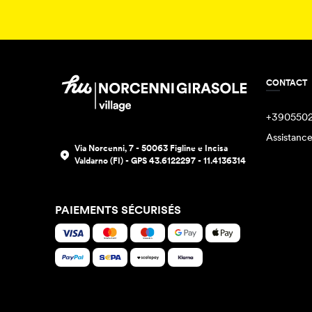
CONTACT
+390550
Assistanc
Via Norcenni, 7 - 50063 Figline e Incisa
Valdarno (FI) - GPS 43.6122297 - 11.4136314
PAIEMENTS SÉCURISÉS