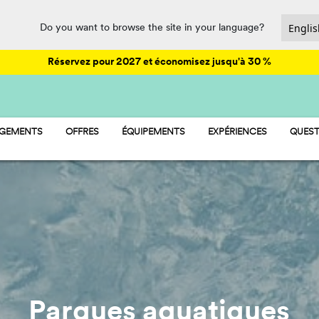
Do you want to browse the site in your language?
Réservez pour 2027 et économisez jusqu'à 30 %
RGEMENTS
OFFRES
ÉQUIPEMENTS
EXPÉRIENCES
QUEST
AY - MOBIL-HOME
ANIMATION
MP - EMPLACEMENTS
LOISIRS
AMP - TENTES
PARQUES AQUATIQUES
OM - CHAMBRE
RESTAURATION ET SUPÉRETTE
SPORT ET BIEN-ÊTRE
PET FRIENDLY
Parques aquatiques