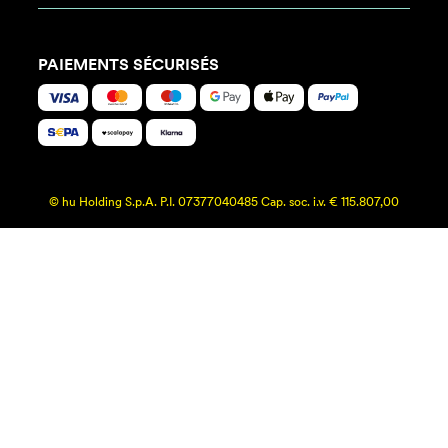
PAIEMENTS SÉCURISÉS
© hu Holding S.p.A. P.I. 07377040485 Cap. soc. i.v. € 115.807,00