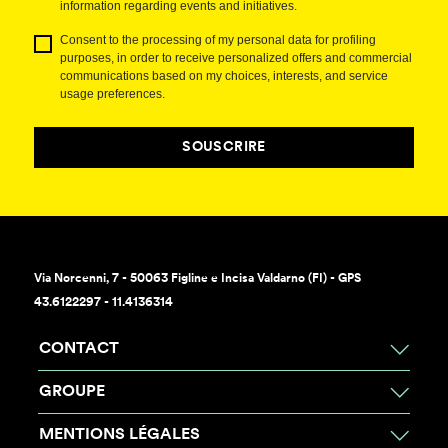
information regarding events and initiatives.
Consent to the processing of my personal data for profiling
purposes, in order to receive personalized offers and commercial
communications based on my choices, interests, and service
usage preferences.
SOUSCRIRE
Via Norcenni, 7 - 50063 Figline e Incisa Valdarno (FI) - GPS
43.6122297 - 11.4136314
CONTACT
GROUPE
MENTIONS LÉGALES