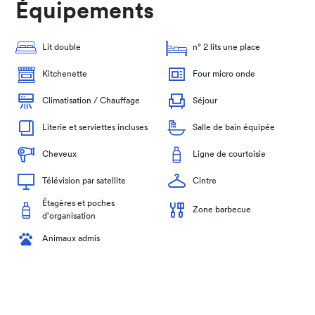
Équipements
Lit double
n° 2 lits une place
Kitchenette
Four micro onde
Climatisation / Chauffage
Séjour
Literie et serviettes incluses
Salle de bain équipée
Cheveux
Ligne de courtoisie
Télévision par satellite
Cintre
Étagères et poches
Zone barbecue
d'organisation
Animaux admis