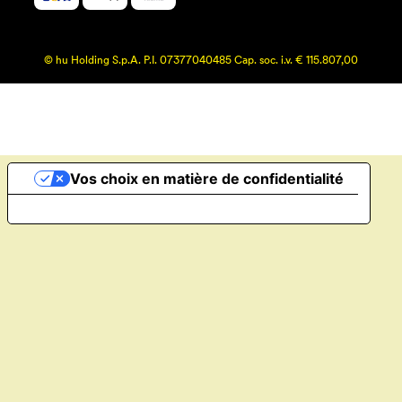
© hu Holding S.p.A. P.I. 07377040485 Cap. soc. i.v. € 115.807,00
Vos choix en matière de confidentialité
Notification lors de la collecte