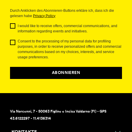
Durch Anklicken des Abonnieren-Buttons erkläre ich, dass ich die
gelesen habe
Privacy Policy
I would like to receive offers, commercial communications, and
information regarding events and initiatives.
Consent to the processing of my personal data for profiling
purposes, in order to receive personalized offers and commercial
communications based on my choices, interests, and service
usage preferences.
ABONNIEREN
Via Norcenni, 7 - 50063 Figline e Incisa Valdarno (FI) - GPS
43.6122297 - 11.4136314