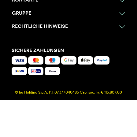
KONTAKTE
GRUPPE
RECHTLICHE HINWEISE
SICHERE ZAHLUNGEN
© hu Holding S.p.A. P.I. 07377040485 Cap. soc. i.v. € 115.807,00