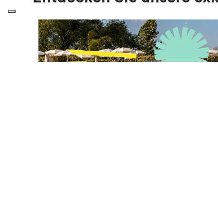
VON 28 JULI ZU 26 NOVEMBER
Für 2027 buchen und bis zu 30 %
sparen
Die Saison 2027 wartet auf dich!Buche jetzt und sichere d