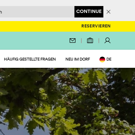
CONTINUE
RESERVIEREN
HÄUFIG GESTELLTE FRAGEN
NEU IM DORF
DE
EN
IT
NL
FR
PL