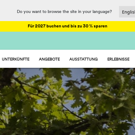
Do you want to browse the site in your language?
Für 2027 buchen und bis zu 30 % sparen
UNTERKÜNFTE
ANGEBOTE
AUSSTATTUNG
ERLEBNISSE
HU STAY - WOHNMOBIL
ANIMATION
HU CAMP - STELLPLÄTZE
GASTRONOMIE UND MARKT
HU GLAMP - ZELT
SPASS
HU ROOM - ZIMMER
SPORT UND WELLNESS
WASSERPARKS
PET FRIENDLY