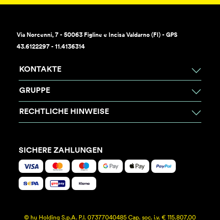
Via Norcenni, 7 - 50063 Figline e Incisa Valdarno (FI) - GPS
43.6122297 - 11.4136314
KONTAKTE
GRUPPE
RECHTLICHE HINWEISE
SICHERE ZAHLUNGEN
© hu Holding S.p.A. P.I. 07377040485 Cap. soc. i.v. € 115.807,00