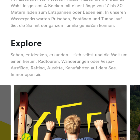
Wahl! Insgesamt 4 Becken mit einer Länge von 17 bis 30
Metern laden zum Entspannen oder Baden ein. In unseren
Wasserparks warten Rutschen, Fontänen und Tunnel auf
Sie, die Sie mit der ganzen Familie genießen können.
Explore
Sehen, entdecken, erkunden – sich selbst und die Welt um
einen herum. Radtouren, Wanderungen oder Vespa-
Ausflüge, Rafting, Ausritte, Kanufahrten auf dem See.
Immer open air.