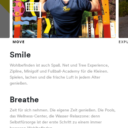
MOVE
EXP
Smile
Wohlbefinden ist auch Spaß. Net und Tree Experience,
Zipline, Minigolf und Fußball-Academy für die Kleinen.
Spielen, lachen und die frische Luft in jedem Alter
genießen.
Breathe
Zeit für sich nehmen. Die eigene Zeit genießen. Die Pools,
das Wellness-Center, die Wasser-Relaxzone: denn
Selbstfürsorge ist der erste Schritt zu einem immer