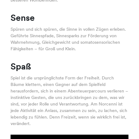
besseren Wohlbefinden.
Sense
Spüren und sich spüren, die Sinne in vollen Zügen erleben.
Geführte Sinnespfade, Sinnesparks zur Förderung von
Wahrnehmung, Gleichgewicht und somatosensorischen
Fähigkeiten – für Groß und Klein.
Spaß
Spiel ist die ursprünglichste Form der Freiheit. Durch
Bäume klettern, einen Gegner auf dem Spielfeld
herausfordern, sich in einem Abenteuerparcours verlieren –
instinktive Gesten, die uns zurückbringen zu dem, was wir
sind, vor jeder Rolle und Verantwortung. Am Norcenni ist
jede Aktivität ein Anlass, zusammen zu sein, zu lachen, sich
lebendig zu fühlen. Denn Freizeit, wenn sie wirklich frei ist,
verändert.