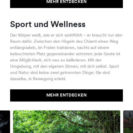
MEHR ENTDECKEN
Sport und Wellness
Der Körper weiß, wie er sich wohlfühlt – er braucht nur den
Raum dafür. Zwischen den Hügeln des Chianti einen Weg
entlangradeln, im Freien trainieren, nachts auf einem
beleuchteten Platz gegeneinander antreten: jede Geste ist
eine Möglichkeit, sich neu zu kalibrieren. Mit der
Umgebung, mit den eigenen Sinnen, mit sich selbst. Sport
und Natur sind keine zwei getrennten Dinge: Sie sind
dasselbe, in Bewegung erlebt.
MEHR ENTDECKEN