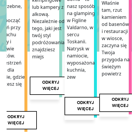
kempingowe
Właśnie
otrzebne,
nasz sposób
lub kampery z
tam, rzut
by
na glamping
alkową.
kamieniem
ozpocząć
w Figline
Niezależnie od
od basenów
zień przy
Valdarno, w
tego, jaki jest
i restauracji
zapachu
sercu
twój styl
w wiosce,
awy i
Toskanii.
podróżowania,
zaczyna się
piewie
Natrysk w
znajdziesz
Twoja
taków.
namiocie,
miejs
przygoda na
rzestrzeń
wyposażona
świeżym
ała dla
kuchnia,
powietrz
iebie, gdzie
zew
ODKRYJ
ożesz się
WIĘCEJ
mi
ODKRYJ
ODKRYJ
WIĘCEJ
WIĘCEJ
ODKRYJ
WIĘCEJ