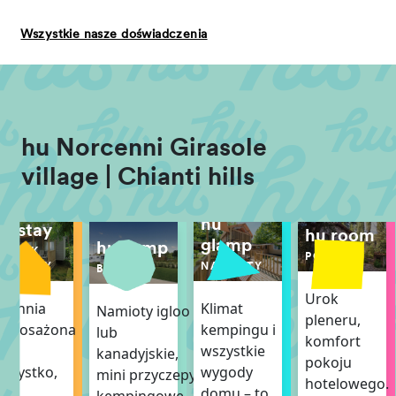
Wszystkie nasze doświadczenia
hu Norcenni Girasole
village | Chianti hills
hu
hu stay
hu room
glamp
hu camp
DOMEK
POKÓJ
MOBILNY
NAMIOTY
BOISKA
Urok
uchnia
Klimat
Namioty igloo
pleneru,
wyposażona
kempingu i
lub
komfort
we
wszystkie
kanadyjskie,
pokoju
szystko,
wygody
mini przyczepy
hotelowego.
o
domu – to