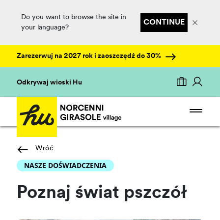
Do you want to browse the site in
CONTINUE
your language?
Zarezerwuj na 2027 rok i zaoszczędź do 30%
Odkrywaj wioski Hu
Wróć
NASZE DOŚWIADCZENIA
Poznaj świat pszczół