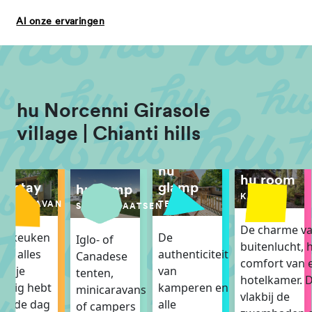
Al onze ervaringen
hu Norcenni Girasole
village | Chianti hills
hu
hu room
hu stay
glamp
hu camp
KAMER
STACARAVAN
TENT
STANDPLAATSEN
De charme va
e keuken
De
Iglo- of
buitenlucht, 
et alles
authenticiteit
Canadese
comfort van 
at je
van
tenten,
hotelkamer. D
odig hebt
kamperen en
minicaravans
vlakbij de
m de dag
alle
of campers