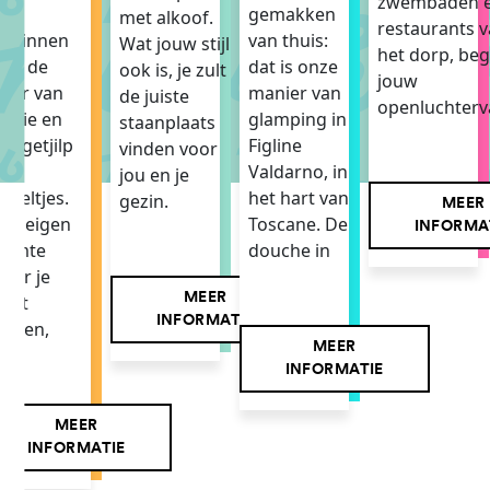
zwembaden 
e
gemakken
met alkoof.
restaurants 
eginnen
van thuis:
Wat jouw stijl
het dorp, beg
et de
dat is onze
ook is, je zult
jouw
eur van
manier van
de juiste
openluchterv
offie en
glamping in
staanplaats
et getjilp
Figline
vinden voor
an
Valdarno, in
jou en je
ogeltjes.
het hart van
gezin.
MEER
en eigen
Toscane. De
INFORMA
uimte
douche in
aar je
MEER
unt
INFORMATIE
achen,
MEER
INFORMATIE
MEER
INFORMATIE