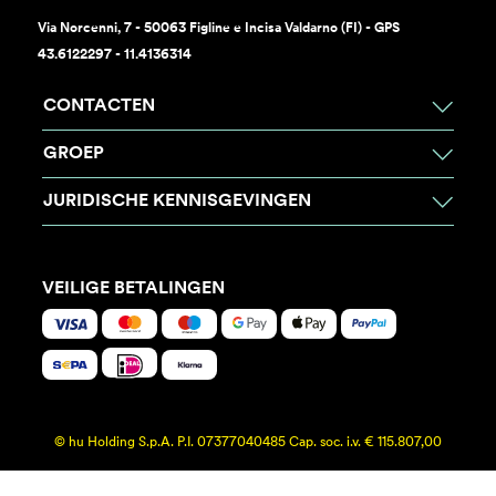
Via Norcenni, 7 - 50063 Figline e Incisa Valdarno (FI) - GPS
43.6122297 - 11.4136314
CONTACTEN
GROEP
JURIDISCHE KENNISGEVINGEN
VEILIGE BETALINGEN
© hu Holding S.p.A. P.I. 07377040485 Cap. soc. i.v. € 115.807,00