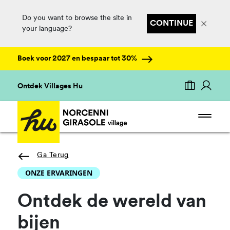
Do you want to browse the site in
CONTINUE
your language?
Boek voor 2027 en bespaar tot 30%
Ontdek Villages Hu
Ga Terug
ONZE ERVARINGEN
Ontdek de wereld van
bijen