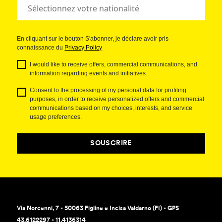
En cliquant sur le bouton S'abonner, je déclare avoir pris
connaissance du
Privacy Policy
I would like to receive offers, commercial communications, and
information regarding events and initiatives.
Consent to the processing of my personal data for profiling
purposes, in order to receive personalized offers and commercial
communications based on my choices, interests, and service
usage preferences.
SOUSCRIRE
Via Norcenni, 7 - 50063 Figline e Incisa Valdarno (FI) - GPS
43.6122297 - 11.4136314