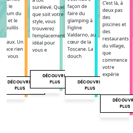
à toit
C’est là, à
vec le
façon de
surélevé. Quel
deux pas
arfum du
faire du
que soit votre
des
afé et le
glamping à
style, vous
piscines et
azouillis
Figline
trouverez
des
es
Valdarno, au
l’emplacement
restaurants
iseaux. Un
cœur de la
idéal pour
du village,
space rien
Toscane. La
vous e
que
u’à vous
douch
commence
votre
expérie
DÉCOUVRIR
DÉCOUVRIR
DÉCOUVRIR
PLUS
PLUS
PLUS
DÉCOUVR
PLUS