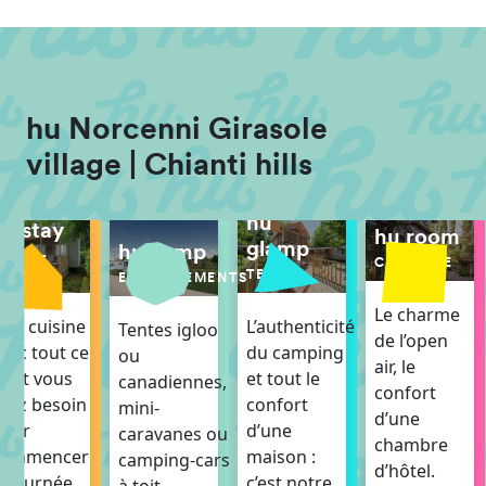
hu Norcenni Girasole
village | Chianti hills
hu
hu stay
hu room
glamp
hu camp
OBIL-
CHAMBRE
HOME
TENTES
EMPLACEMENTS
Le charme
ne cuisine
L’authenticité
Tentes igloo
de l’open
vec tout ce
du camping
ou
air, le
ont vous
et tout le
canadiennes,
confort
vez besoin
confort
mini-
d’une
pour
d’une
caravanes ou
chambre
commencer
maison :
camping-cars
d’hôtel.
a journée
c’est notre