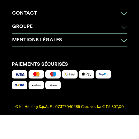
CONTACT
GROUPE
MENTIONS LÉGALES
PAIEMENTS SÉCURISÉS
© hu Holding S.p.A. P.I. 07377040485 Cap. soc. i.v. € 115.807,00