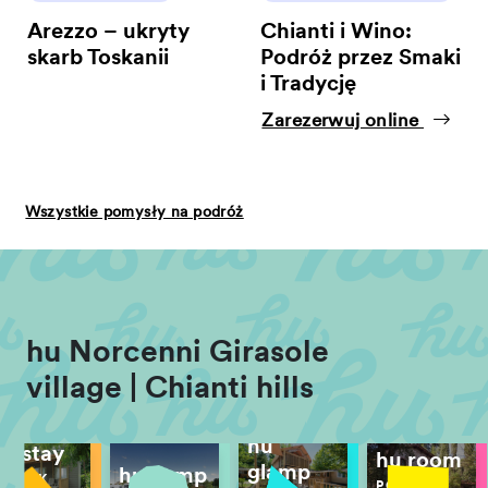
Arezzo – ukryty
Chianti i Wino:
skarb Toskanii
Podróż przez Smaki
i Tradycję
Zarezerwuj online
Wszystkie pomysły na podróż
hu Norcenni Girasole
village | Chianti hills
hu
hu stay
hu room
glamp
hu camp
DOMEK
POKÓJ