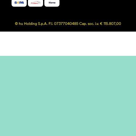
© hu Holding S.p.A. P.I. 07377040485 Cap. soc. i.v. € 115.807,00