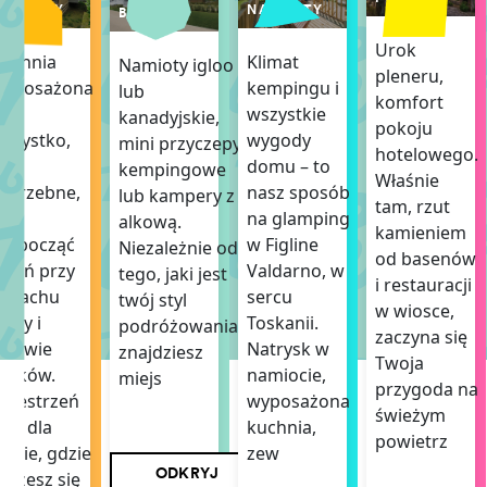
MOBILNY
NAMIOTY
BOISKA
Urok
uchnia
Klimat
Namioty igloo
pleneru,
wyposażona
kempingu i
lub
komfort
we
wszystkie
kanadyjskie,
pokoju
szystko,
wygody
mini przyczepy
hotelowego.
o
domu – to
kempingowe
Właśnie
otrzebne,
nasz sposób
lub kampery z
tam, rzut
by
na glamping
alkową.
kamieniem
ozpocząć
w Figline
Niezależnie od
od basenów
zień przy
Valdarno, w
tego, jaki jest
i restauracji
zapachu
sercu
twój styl
w wiosce,
awy i
Toskanii.
podróżowania,
zaczyna się
piewie
Natrysk w
znajdziesz
Twoja
taków.
namiocie,
miejs
przygoda na
rzestrzeń
wyposażona
świeżym
ała dla
kuchnia,
powietrz
iebie, gdzie
zew
ODKRYJ
ożesz się