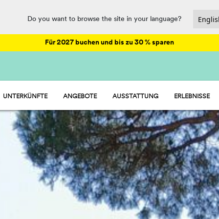
Do you want to browse the site in your language?
Für 2027 buchen und bis zu 30 % sparen
UNTERKÜNFTE
ANGEBOTE
AUSSTATTUNG
ERLEBNISSE
HU STAY - WOHNMOBIL
ANIMATION
HU CAMP - STELLPLÄTZE
GASTRONOMIE UND MARKT
HU GLAMP - ZELT
SPASS
HU ROOM - ZIMMER
SPORT UND WELLNESS
WASSERPARKS
PET FRIENDLY