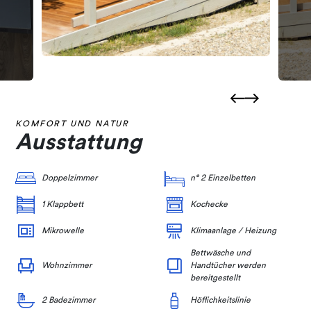
KOMFORT UND NATUR
Ausstattung
Doppelzimmer
n° 2 Einzelbetten
1 Klappbett
Kochecke
Mikrowelle
Klimaanlage / Heizung
Bettwäsche und
Wohnzimmer
Handtücher werden
bereitgestellt
2 Badezimmer
Höflichkeitslinie