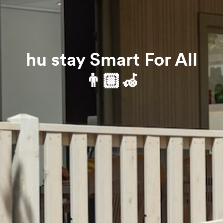
hu stay Smart For All
👨🏼‍🦽