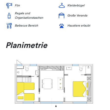
Fön
Kleiderbügel
Regale und
Große Veranda
Organisationstaschen
Barbecue Bereich
Haustiere erlaubt
Planimetrie