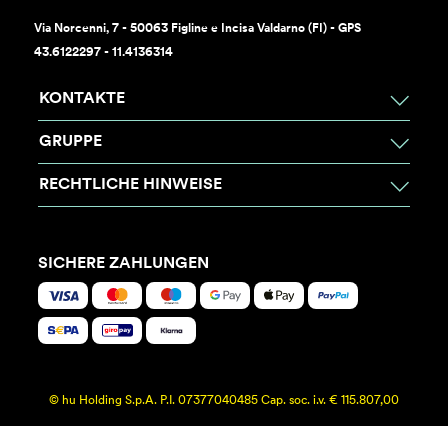
Via Norcenni, 7 - 50063 Figline e Incisa Valdarno (FI) - GPS
43.6122297 - 11.4136314
KONTAKTE
GRUPPE
RECHTLICHE HINWEISE
SICHERE ZAHLUNGEN
© hu Holding S.p.A. P.I. 07377040485 Cap. soc. i.v. € 115.807,00