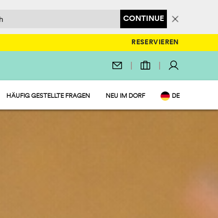
CONTINUE
RESERVIEREN
HÄUFIG GESTELLTE FRAGEN
NEU IM DORF
DE
EN
IT
NL
FR
PL