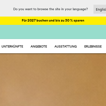
Do you want to browse the site in your language?
Für 2027 buchen und bis zu 30 % sparen
UNTERKÜNFTE
ANGEBOTE
AUSSTATTUNG
ERLEBNISSE
HU STAY - WOHNMOBIL
ANIMATION
HU CAMP - STELLPLÄTZE
GASTRONOMIE UND MARKT
HU GLAMP - ZELT
SPASS
HU ROOM - ZIMMER
SPORT UND WELLNESS
WASSERPARKS
PET FRIENDLY