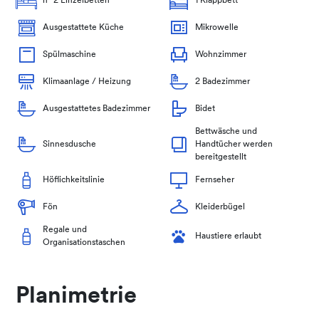
n° 2 Einzelbetten
1 Klappbett
Ausgestattete Küche
Mikrowelle
Spülmaschine
Wohnzimmer
Klimaanlage / Heizung
2 Badezimmer
Ausgestattetes Badezimmer
Bidet
Bettwäsche und
Sinnesdusche
Handtücher werden
bereitgestellt
Höflichkeitslinie
Fernseher
Fön
Kleiderbügel
Regale und
Haustiere erlaubt
Organisationstaschen
Planimetrie