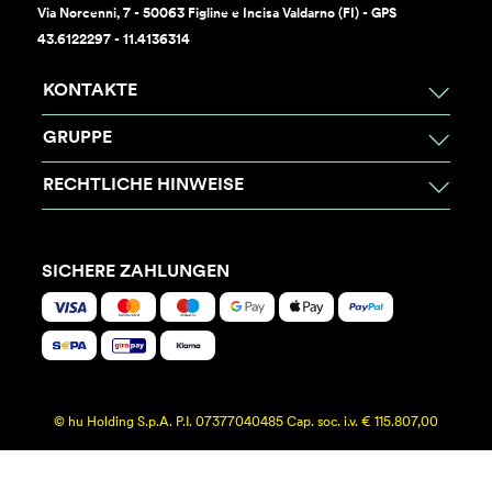
Via Norcenni, 7 - 50063 Figline e Incisa Valdarno (FI) - GPS
43.6122297 - 11.4136314
KONTAKTE
GRUPPE
RECHTLICHE HINWEISE
SICHERE ZAHLUNGEN
© hu Holding S.p.A. P.I. 07377040485 Cap. soc. i.v. € 115.807,00