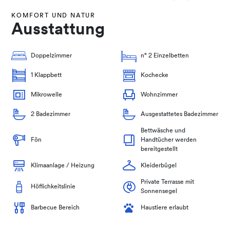
KOMFORT UND NATUR
Ausstattung
Doppelzimmer
n° 2 Einzelbetten
1 Klappbett
Kochecke
Mikrowelle
Wohnzimmer
2 Badezimmer
Ausgestattetes Badezimmer
Bettwäsche und
Fön
Handtücher werden
bereitgestellt
Klimaanlage / Heizung
Kleiderbügel
Private Terrasse mit
Höflichkeitslinie
Sonnensegel
Barbecue Bereich
Haustiere erlaubt