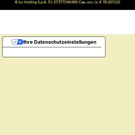
© hu Holding S.p.A. P.I. 07377040485 Cap. soc. i.v. € 115.807,00
Ihre Datenschutzeinstellungen
Hinweis bei Erhebung