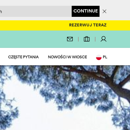
CONTINUE
REZERWUJ TERAZ
CZĘSTE PYTANIA
NOWOŚCI W WIOSCE
PL
EN
IT
DE
NL
FR