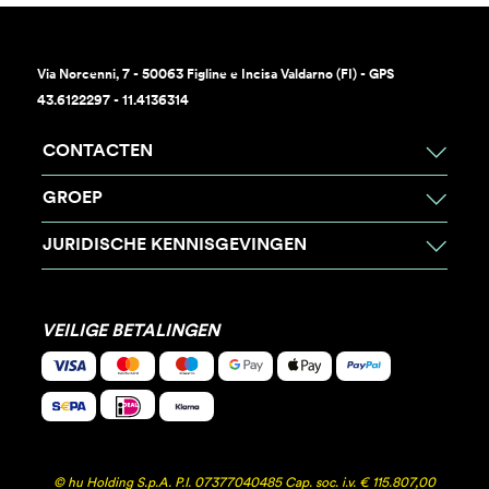
Via Norcenni, 7 - 50063 Figline e Incisa Valdarno (FI) - GPS
43.6122297 - 11.4136314
CONTACTEN
GROEP
JURIDISCHE KENNISGEVINGEN
VEILIGE BETALINGEN
© hu Holding S.p.A. P.I. 07377040485 Cap. soc. i.v. € 115.807,00