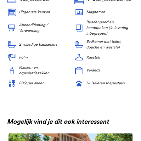
Tweepersoonsbed
N ° 4 eenpersoonsbedden
Uitgeruste keuken
Magnetron
Beddengoed en
Airconditioning /
handdoeken (1e levering
Verwarming
inbegrepen)
Badkamer met toilet,
2 volledige badkamers
douche en wastafel
Föhn
Kapstok
Planken en
Veranda
organisatiezakken
BBQ gas alleen
Huisdieren toegestaan
Mogelijk vind je dit ook interessant