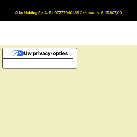
© hu Holding S.p.A. P.I. 07377040485 Cap. soc. i.v. € 115.807,00
Uw privacy-opties
Melding bij verzameling