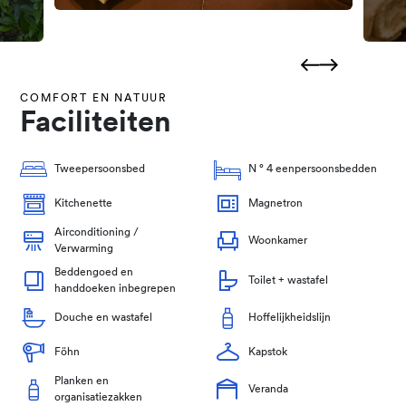
COMFORT EN NATUUR
Faciliteiten
Tweepersoonsbed
N ° 4 eenpersoonsbedden
Kitchenette
Magnetron
Airconditioning /
Woonkamer
Verwarming
Beddengoed en
Toilet + wastafel
handdoeken inbegrepen
Douche en wastafel
Hoffelijkheidslijn
Föhn
Kapstok
Planken en
Veranda
organisatiezakken