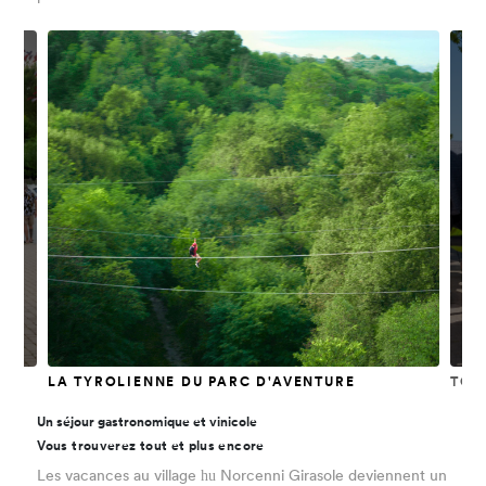
LA TYROLIENNE DU PARC D'AVENTURE
TOU
Un séjour gastronomique et vinicole
Vous trouverez tout et plus encore
hu
Les vacances au village
Norcenni Girasole deviennent un