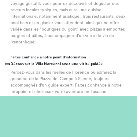
voyage gustatif: vous pourrez découvrir et déguster des
saveurs locales typiques, mais aussi une cuisine
internationale, notamment asiatique. Trois restaurants, deux
pool bars et un glacier vous attendent, ainsi qu’une offre
variée dans les “boutiques du goût” avec pizzas à emporter,
burgers et pâtes, à accompagner d’un verre de vin de
l’œnothèque.
Faites confiance à notre point d'information
Découvrez la Villa Norcenni avec une visite guidée
Perdez-vous dans les ruelles de Florence ou admirez la
grandeur de la Piazza del Campo à Sienne, toujours
accompagnés d’un guide expert! Faites confiance à notre
Infopoint et choisissez votre aventure en Toscane:
dégustations dans le Chianti, balades en pleine nature,
équitation ou excursions à vélo électrique pour explorer le
territoire. Nous proposons également une visite interne du
village pour vivre une expérience immersive à la Villa
Norcenni, notre trésor du XVe siècle.