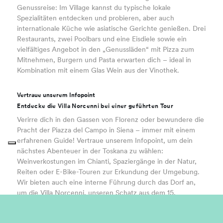
Genussreise: Im Village kannst du typische lokale
Spezialitäten entdecken und probieren, aber auch
internationale Küche wie asiatische Gerichte genießen. Drei
Restaurants, zwei Poolbars und eine Eisdiele sowie ein
vielfältiges Angebot in den „Genussläden“ mit Pizza zum
Mitnehmen, Burgern und Pasta erwarten dich – ideal in
Kombination mit einem Glas Wein aus der Vinothek.
Vertraue unserem Infopoint
Entdecke die Villa Norcenni bei einer geführten Tour
Verirre dich in den Gassen von Florenz oder bewundere die
Pracht der Piazza del Campo in Siena – immer mit einem
erfahrenen Guide! Vertraue unserem Infopoint, um dein
nächstes Abenteuer in der Toskana zu wählen:
Weinverkostungen im Chianti, Spaziergänge in der Natur,
Reiten oder E-Bike-Touren zur Erkundung der Umgebung.
Wir bieten auch eine interne Führung durch das Dorf an,
um die Villa Norcenni, unseren Schatz aus dem 15.
Jahrhundert, hautnah zu erleben.