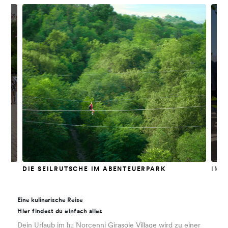
DIE SEILRUTSCHE IM ABENTEUERPARK
IMM
Eine kulinarische Reise
Hier findest du einfach alles
hu
Dein Urlaub im
Norcenni Girasole Village wird zu einer