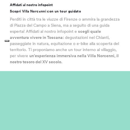
Affidati al nostro infopoint
Scopri Villa Norcenni con un tour guidato
Perditi in città tra le viuzze di Firenze o ammira la grandezza
di Piazza del Campo a Siena, ma a seguito di una guida
esperta! Affidati al nostro infopoint e
scegli quale
avventura vivere in Toscana:
degustazioni nel Chianti,
passeggiate in natura, equitazione o e-bike alla scoperta del
territorio. Ti proponiamo anche un tour interno al villaggio,
per vivere
un’esperienza immersiva nella Villa Norcenni, il
nostro tesoro del XV secolo.
Intrattenimento per famiglie
Scopri il mondo rurale di Palagina
Il villaggio è molto esteso e i servizi si distribuiscono per
aree al suo interno. L’area dedicata all’intrattenimento e alla
didattica per i bambini coinvolge,
oltre i due miniclub,
l’anfiteatro, e l’orto didattico, anche Palagina la fattoria,
a
cinque minuti di distanza in macchina, raggiungibile anche
grazie al nostro servizio autobus, dove le famiglie possono
incontrare gli animali e partecipare ai laboratori di