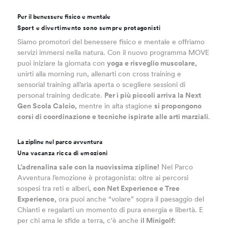
Per il benessere fisico e mentale
Sport e divertimento sono sempre protagonisti
Siamo promotori del benessere fisico e mentale e offriamo
servizi immersi nella natura. Con il nuovo programma MOVE
puoi iniziare la giornata con
yoga e risveglio muscolare,
unirti alla morning run, allenarti con cross training e
sensorial training all’aria aperta o scegliere sessioni di
personal training dedicate.
Per i più piccoli arriva la Next
Gen Scola Calcio,
mentre in alta stagione
si propongono
corsi di coordinazione e tecniche ispirate alle arti marziali
.
La zipline nel parco avventura
Una vacanza ricca di emozioni
L’adrenalina sale con la nuovissima zipline!
Nel Parco
Avventura l’emozione è protagonista: oltre ai percorsi
sospesi tra reti e alberi,
con Net Experience e Tree
Experience,
ora puoi anche “volare” sopra il paesaggio del
Chianti e regalarti un momento di pura energia e libertà. E
per chi ama le sfide a terra, c'è anche
il Minigolf: