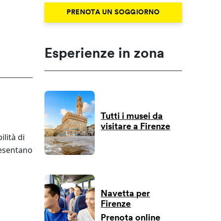
PRENOTA UN SOGGIORNO
Esperienze in zona
Tutti i musei da
visitare a Firenze
ilità di
presentano
Navetta per
Firenze
Prenota online