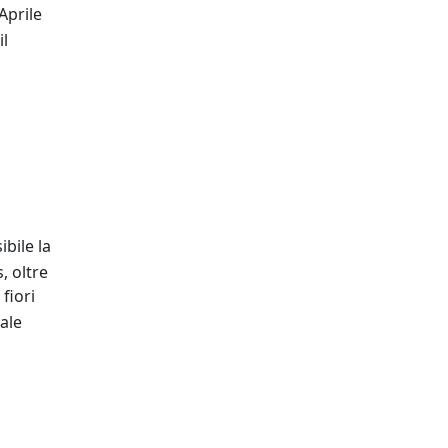
Aprile
il
ibile la
, oltre
 fiori
zale