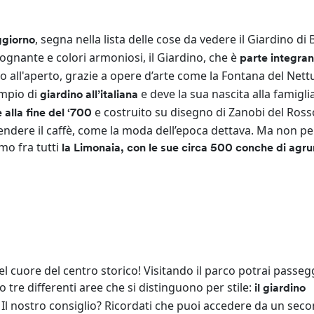
, segna nella lista delle cose da vedere il Giardino di 
ggiorno
ognante e colori armoniosi, il Giardino, che è
parte integran
 all'aperto, grazie a opere d’arte come la Fontana del Nett
empio di
e deve la sua nascita alla famigli
giardino all’italiana
e costruito su disegno di Zanobi del Ross
 alla fine del ‘700
rendere il caffè, come la moda dell’epoca dettava. Ma non pe
imo fra tutti
la Limonaia, con le sue circa 500 conche di agru
l cuore del centro storico! Visitando il parco potrai passeg
o tre differenti aree che si distinguono per stile:
il giardino
. Il nostro consiglio? Ricordati che puoi accedere da un sec