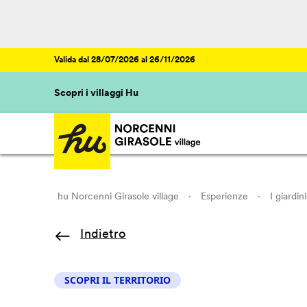
Valida dal 28/07/2026 al 26/11/2026
Scopri i villaggi Hu
hu Norcenni Girasole village
·
Esperienze
·
I giardin
Indietro
SCOPRI IL TERRITORIO