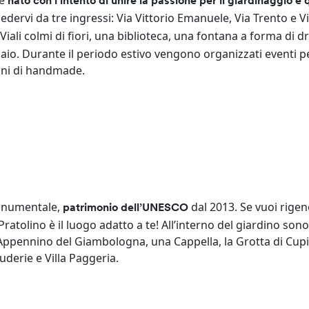
 è
nato con l’intento di unire la passione per il giardinaggio e 
ccedervi da tre ingressi: Via Vittorio Emanuele, Via Trento e V
Viali colmi di fiori, una biblioteca, una fontana a forma di 
aio. Durante il periodo estivo vengono organizzati eventi per
tini di handmade.
monumentale,
dal 2013. Se vuoi rigen
patrimonio dell’UNESCO
Pratolino è il luogo adatto a te! All’interno del giardino son
ll’Appennino del Giambologna, una Cappella, la Grotta di Cup
derie e Villa Paggeria.