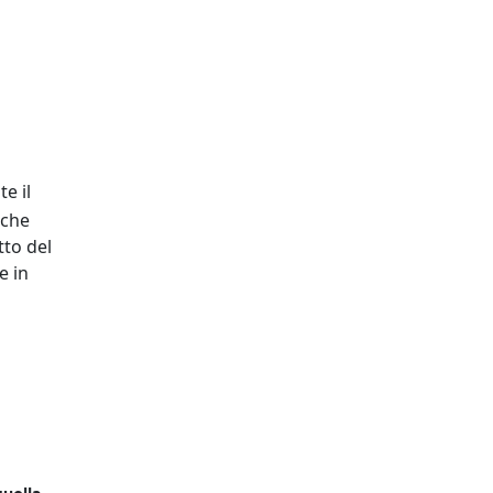
e il
 che
tto del
e in