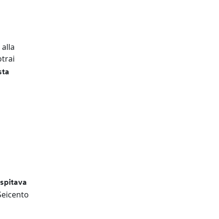
 alla
otrai
sta
spitava
 Seicento