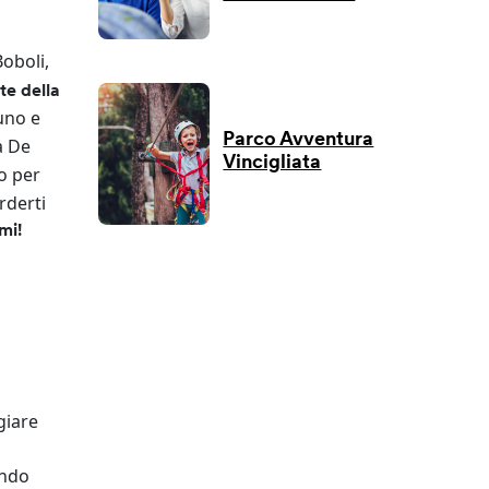
Boboli,
te della
uno e
Parco Avventura
a De
Vincigliata
o per
rderti
mi!
giare
ondo