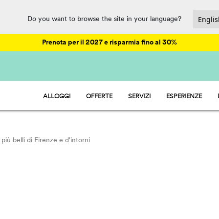
Do you want to browse the site in your language?
Prenota per il 2027 e risparmia fino al 30%
ALLOGGI
OFFERTE
SERVIZI
ESPERIENZE
HU STAY - CASE MOBILI
ANIMAZIONE ED EVENTI
HU CAMP - PIAZZOLE
DIVERTIMENTO
HU GLAMP - TENDE
PARCHI ACQUATICI
HU ROOM - CAMERE
RISTORAZIONE E MARKET
i più belli di Firenze e d'intorni
SPORT E BENESSERE
PET FRIENDLY