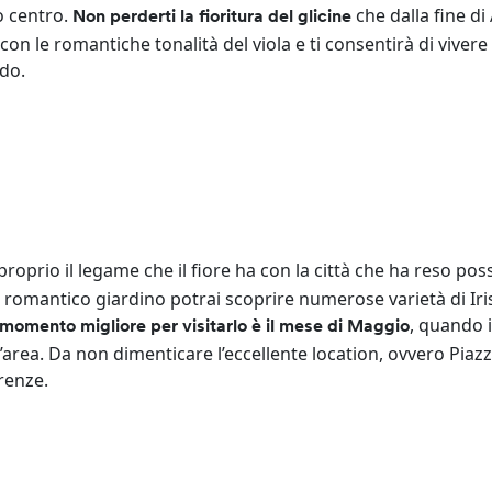
o centro.
che dalla fine di 
Non perderti la fioritura del glicine
con le romantiche tonalità del viola e ti consentirà di vivere 
ndo.
proprio il legame che il fiore ha con la città che ha reso poss
to romantico giardino potrai scoprire numerose varietà di Iris
, quando i
l momento migliore per visitarlo è il mese di Maggio
’area. Da non dimenticare l’eccellente location, ovvero Piaz
renze.