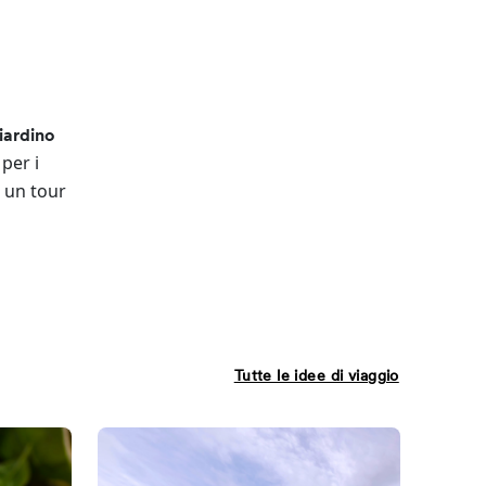
iardino
 per i
e un tour
Tutte le idee di viaggio