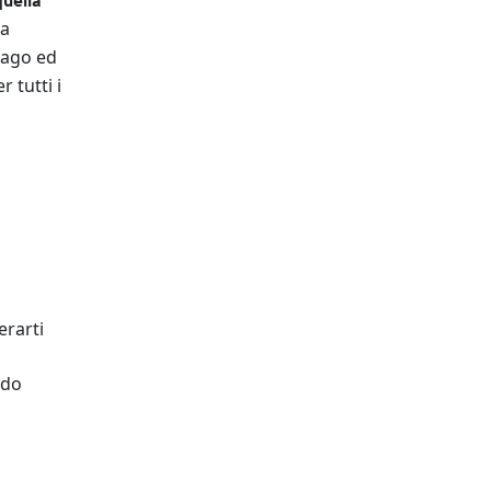
quella
ia
drago ed
 tutti i
erarti
o
ido