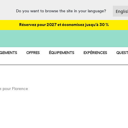
Do you want to browse the site in your language?
Réservez pour 2027 et économisez jusqu'à 30 %
RGEMENTS
OFFRES
ÉQUIPEMENTS
EXPÉRIENCES
QUEST
AY - MOBIL-HOME
ANIMATION
MP - EMPLACEMENTS
LOISIRS
AMP - TENTES
PARQUES AQUATIQUES
OM - CHAMBRE
RESTAURATION ET SUPÉRETTE
SPORT ET BIEN-ÊTRE
e pour Florence
PET FRIENDLY