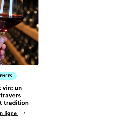
IENCES
t vin: un
travers
t tradition
n ligne