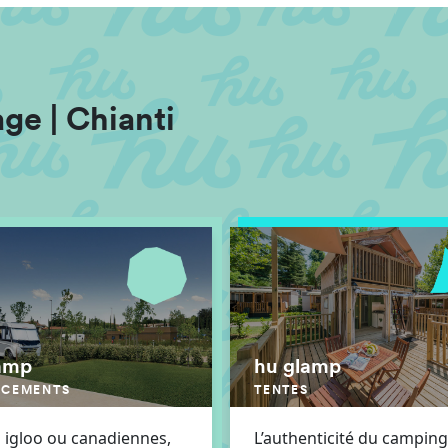
ge | Chianti
amp
hu glamp
ACEMENTS
TENTES
 igloo ou canadiennes,
L’authenticité du camping