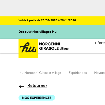
Valide à partir de 28/07/2026 à 26/11/2026
Découvrir les villages Hu
HÉBE
HU ST
HU CA
HU GL
HU RO
hu Norcenni Girasole village
·
Expériences
·
Navett
Retourner
NOS EXPÉRIENCES