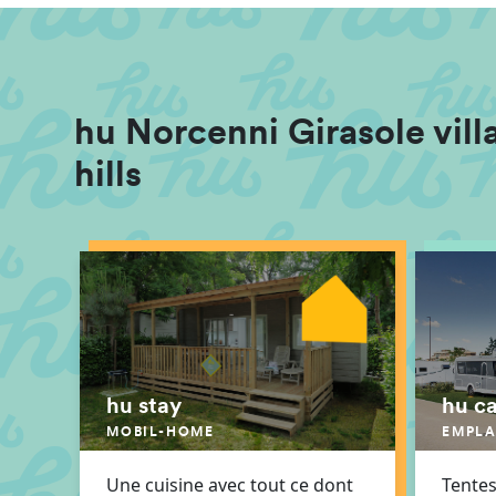
hu Norcenni Girasole villa
hills
hu stay
hu c
MOBIL-HOME
EMPL
Une cuisine avec tout ce dont
Tentes