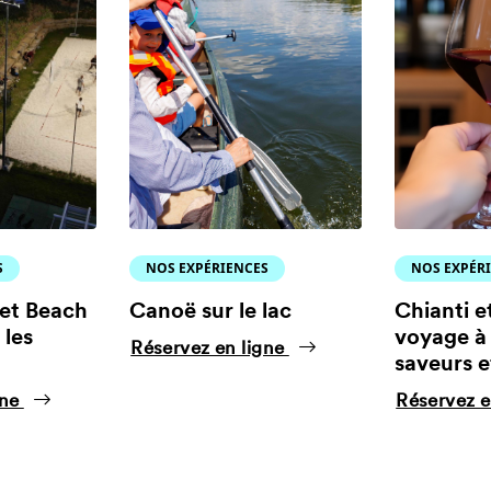
S
NOS EXPÉRIENCES
NOS EXPÉR
 et Beach
Canoë sur le lac
Chianti e
 les
voyage à 
Réservez en ligne
saveurs e
gne
Réservez e