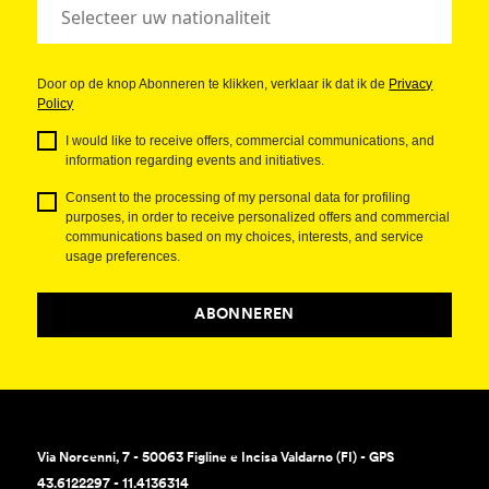
Door op de knop Abonneren te klikken, verklaar ik dat ik de
Privacy
Policy
I would like to receive offers, commercial communications, and
information regarding events and initiatives.
Consent to the processing of my personal data for profiling
purposes, in order to receive personalized offers and commercial
communications based on my choices, interests, and service
usage preferences.
ABONNEREN
Via Norcenni, 7 - 50063 Figline e Incisa Valdarno (FI) - GPS
43.6122297 - 11.4136314