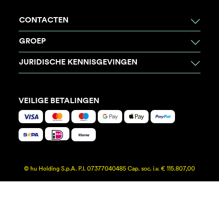
CONTACTEN
GROEP
JURIDISCHE KENNISGEVINGEN
VEILIGE BETALINGEN
© hu Holding S.p.A. P.I. 07377040485 Cap. soc. i.v. € 115.807,00