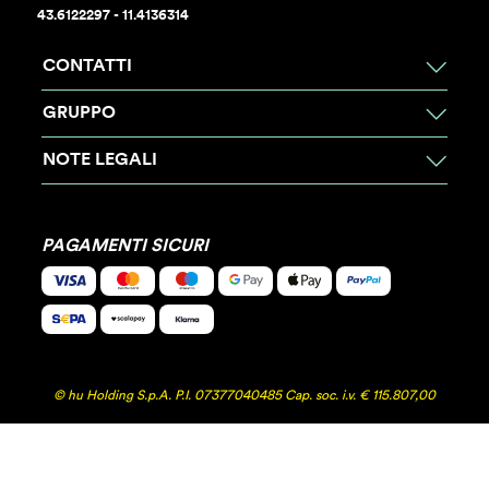
43.6122297 - 11.4136314
CONTATTI
GRUPPO
NOTE LEGALI
PAGAMENTI SICURI
© hu Holding S.p.A. P.I. 07377040485 Cap. soc. i.v. € 115.807,00